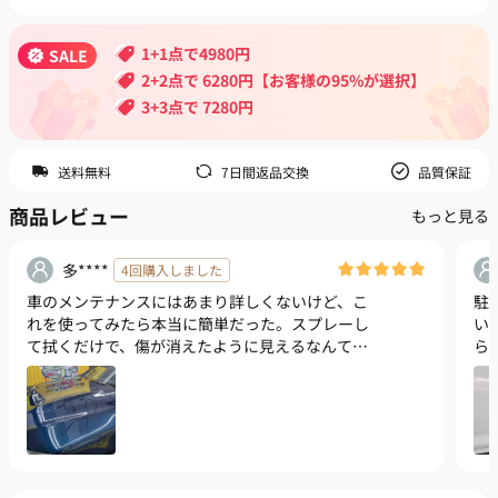
1+1点で4980円
SALE
2+2点で 6280円【お客様の95%が選択】
3+3点で 7280円
送料無料
7日間返品交換
品質保証
商品レビュー
もっと見る
多****
4回購入しました
車のメンテナンスにはあまり詳しくないけど、こ
駐
れを使ってみたら本当に簡単だった。スプレーし
い
て拭くだけで、傷が消えたように見えるなんて信
ら
じられない！これからも安心して使えそう。
軽
す