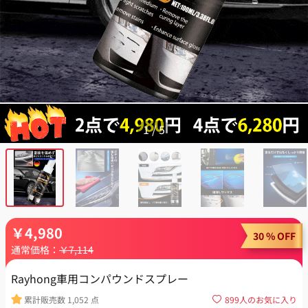
1
/
5
￥
4,980
30 % OFF
通常価格：
￥
7,114
Rayhong車用コンパウンドスプレー
累計販売数
1,052
点
899
人のお気に入り