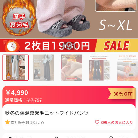
1
/
7
￥
4,990
36 % OFF
通常価格：
￥
7,797
秋冬の保温裏起毛ニットワイドパンツ
累計販売数
1,052
点
899
人のお気に入り